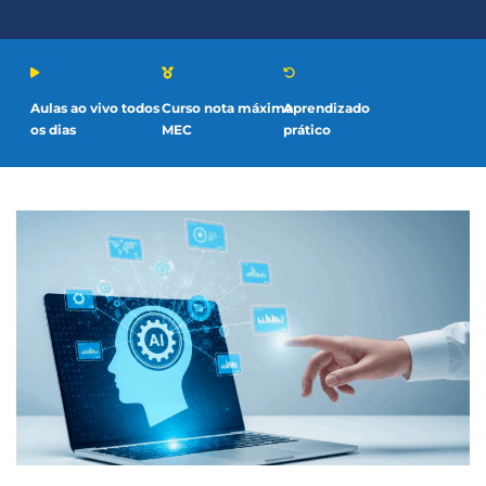
Aulas ao vivo todos
Curso nota máxima
Aprendizado
os dias
MEC
prático