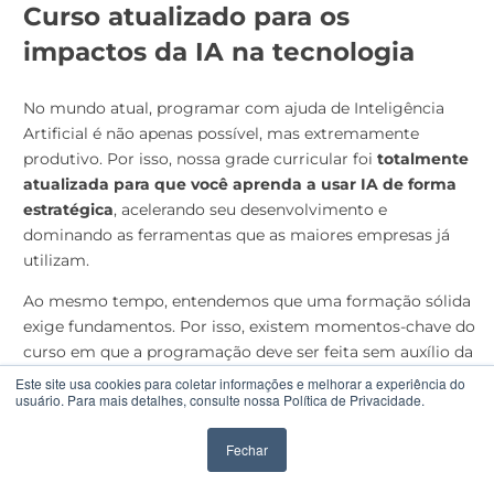
Curso atualizado para os
impactos da IA na tecnologia
No mundo atual, programar com ajuda de Inteligência
Artificial é não apenas possível, mas extremamente
produtivo. Por isso, nossa grade curricular foi
totalmente
atualizada para que você aprenda a usar IA de forma
estratégica
, acelerando seu desenvolvimento e
dominando as ferramentas que as maiores empresas já
utilizam.
Ao mesmo tempo, entendemos que uma formação sólida
exige fundamentos. Por isso, existem momentos-chave do
curso em que a programação deve ser feita sem auxílio da
IA,
garantindo que você domine os conceitos e a lógica
Este site usa cookies para coletar informações e melhorar a experiência do
usuário. Para mais detalhes, consulte nossa Política de Privacidade.
por trás do código
, sem atalhos.
Essa combinação garante que você aprenda a
trabalhar
Fechar
como o mercado exige hoje
, com IA, enquanto constrói