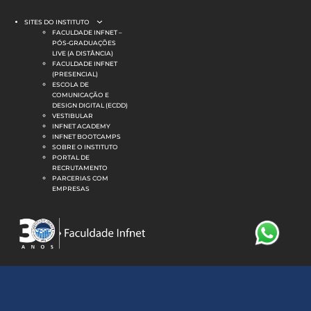
SITES DO INSTITUTO
FACULDADE INFNET –
PÓS-GRADUAÇÕES
LIVE (A DISTÂNCIA)
FACULDADE INFNET
(PRESENCIAL)
ESCOLA DE
COMUNICAÇÃO E
DESIGN DIGITAL (ECDD)
VESTIBULAR
MATRIZ ATUALIZADA PARA 2026
INFNET ACADEMY
INFNET BOOTCAMPS
SOBRE O INSTITUTO
Faculdade EAD Live em
PORTAL DE
RECRUTAMENTO
Análise e
PARCERIAS COM
EMPRESAS
Desenvolvimento
de Sistemas:
Agentes de IA