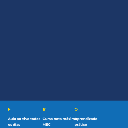
Aprenda a
projetar sistemas que garantem
o fluxo contínuo, seguro e escalável de
dados,
construindo pipelines eficientes
que integram informações de múltiplas
fontes com confiabilidade. Esta faculdade
de Engenharia de Dados prepara você para
dominar arquiteturas modernas, atuar na
interseção entre software e dados e
conquistar posições valorizadas em um
mercado de alta demanda
.
Aula ao vivo todos
Curso nota máxima
Aprendizado
os dias
MEC
prático