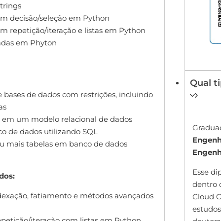
trings
om decisão/seleção em Python
m repetição/iteração e listas em Python
adas em Phyton
Qual t
e bases de dados com restrições, incluindo
as
o em um modelo relacional de dados
Gradua
o de dados utilizando SQL
Engenh
ou mais tabelas em banco de dados
Engenh
Esse dip
dos:
dentro 
exação, fatiamento e métodos avançados
Cloud C
estudos
epetição/iteração com listas em Python