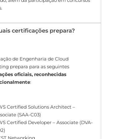
do, além da participação em concursos
.
uais certificações prepara?
ação de Engenharia de Cloud
ng prepara para as seguintes
cações oficiais, reconhecidas
acionalmente
:
S Certified Solutions Architect –
sociate (SAA-C03)
S Certified Developer – Associate (DVA-
2)
ST Networking