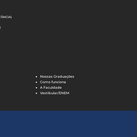
TÂNCIA)
)
Nossas Graduações
Como funciona
em
A Faculdade
Vestibular/ENEM
e Cloud