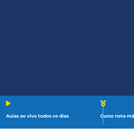
Diploma em Engenharia de Softw
Computing.
Aprenda a projetar aplicações esc
ambientes de nuvem, públicas ou 
operações críticas e otimizam re
prepara você para desenvolver solu
até deploy automatizado em nuv
mercado de alta demanda
.
Aulas ao vivo todos os dias
Curso nota m