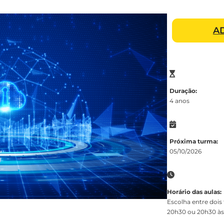
A
Duração:
4 anos
Próxima turma:
05/10/2026
Horário das aulas:
Escolha entre dois 
20h30 ou 20h30 às