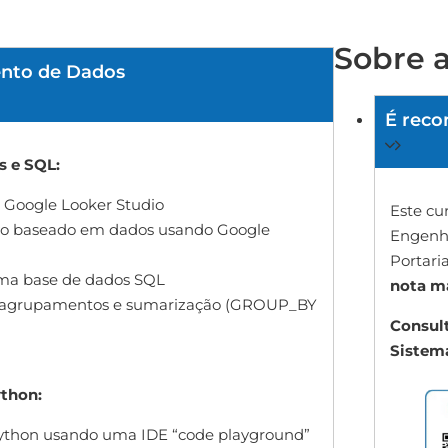
Sobre 
nto de Dados
É reco
s e SQL:
 Google Looker Studio
Este cu
tivo baseado em dados usando Google
Engenha
Portari
uma base de dados SQL
nota 
de agrupamentos e sumarização (GROUP_BY
Consult
Sistem
thon:
ython usando uma IDE “code playground”