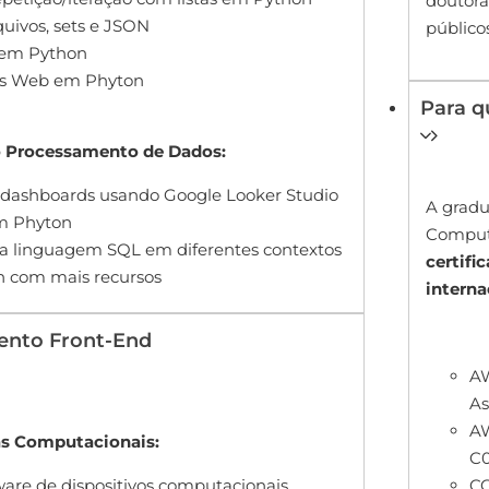
doutora
ivos, sets e JSON
públicos
) em Python
ços Web em Phyton
Para q
o Processamento de Dados:
 dashboards usando Google Looker Studio
A gradu
em Phyton
Computi
 a linguagem SQL em diferentes contextos
certifi
n com mais recursos
intern
ento Front-End
AW
As
AW
as Computacionais:
C0
CC
ware de dispositivos computacionais