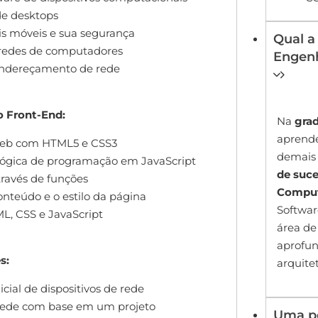
de desktops
is móveis e sua segurança
Qual a
 redes de computadores
Engenh
endereçamento de rede
 Front-End:
Na
gra
aprende
s web com HTML5 e CSS3
demais 
ógica de programação em JavaScript
de suc
través de funções
Compu
teúdo e o estilo da página
Softwar
L, CSS e JavaScript
área de
aprofu
es:
arquite
cial de dispositivos de rede
 rede com base em um projeto
Uma po