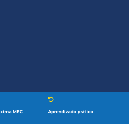
are, com ênfase em Engenharia de Cloud
aláveis, dinâmicas e automatizadas em
privadas,
criando sistemas que suportam
cursos de tecnologia
. Este curso de Cloud
ções de ponta, desde arquiteturas distribuídas
em, e
conquistar posições valorizadas em um
áxima MEC
Aprendizado prático