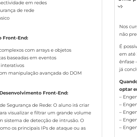
nectividade em redes
gurança de rede
ásico
Nos cur
não prec
o Front-End:
É possí
complexos com arrays e objetos
em até 
icas baseadas em eventos
ênfase 
interativos
já concl
 com manipulação avançada do DOM
Quando 
optar e
e Desenvolvimento Front-End:
– Engenh
– Engen
de Segurança de Rede: O aluno irá criar
– Enge
ara visualizar e filtrar um grande volume
– Engen
m sistema de detecção de intrusão. O
– Engen
 como os principais IPs de ataque ou as