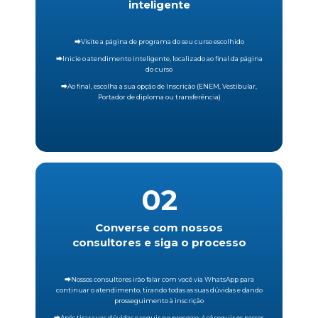
inteligente
⮕Visite a página de programa do seu curso escolhido
⮕Inicie o atendimento inteligente, localizado ao final da página
do curso
⮕Ao final, escolha a sua opção de Inscrição (ENEM, Vestibular,
Portador de diploma ou transferência)
02
Converse com nossos
consultores e siga o processo
⮕Nossos consultores irão falar com você via WhatsApp para
continuar o atendimento, tirando todas as suas dúvidas e dando
prosseguimento à inscrição
⮕Após tirar suas dúvidas e seguir no processo, é só seguir os passos